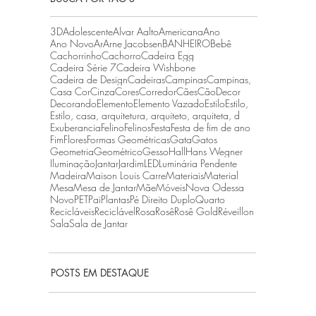
3D
Adolescente
Alvar Aalto
Americana
Ano
Ano Novo
Ar
Arne Jacobsen
BANHEIRO
Bebê
Cachorrinho
Cachorro
Cadeira Egg
Cadeira Série 7
Cadeira Wishbone
Cadeira de Design
Cadeiras
Campinas
Campinas,
Casa Cor
Cinza
Cores
Corredor
Cães
Cão
Decor
Decorando
Elemento
Elemento Vazado
Estilo
Estilo,
Estilo, casa, arquitetura, arquiteto, arquiteta, d
Exuberancia
Felino
Felinos
Festa
Festa de fim de ano
Fim
Flores
Formas Geométricas
Gata
Gatos
Geometria
Geométrico
Gesso
Hall
Hans Wegner
Iluminação
Jantar
Jardim
LED
Luminária Pendente
Madeira
Maison Louis Carre
Materiais
Material
Mesa
Mesa de Jantar
Mãe
Móveis
Nova Odessa
Novo
PET
Pai
Plantas
Pé Direito Duplo
Quarto
Recicláveis
Reciclável
Rosa
Rosê
Rosê Gold
Réveillon
Sala
Sala de Jantar
POSTS EM DESTAQUE