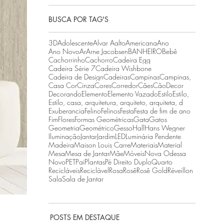
BUSCA POR TAG'S
3D
Adolescente
Alvar Aalto
Americana
Ano
Ano Novo
Ar
Arne Jacobsen
BANHEIRO
Bebê
Cachorrinho
Cachorro
Cadeira Egg
Cadeira Série 7
Cadeira Wishbone
Cadeira de Design
Cadeiras
Campinas
Campinas,
Casa Cor
Cinza
Cores
Corredor
Cães
Cão
Decor
Decorando
Elemento
Elemento Vazado
Estilo
Estilo,
Estilo, casa, arquitetura, arquiteto, arquiteta, d
Exuberancia
Felino
Felinos
Festa
Festa de fim de ano
Fim
Flores
Formas Geométricas
Gata
Gatos
Geometria
Geométrico
Gesso
Hall
Hans Wegner
Iluminação
Jantar
Jardim
LED
Luminária Pendente
Madeira
Maison Louis Carre
Materiais
Material
Mesa
Mesa de Jantar
Mãe
Móveis
Nova Odessa
Novo
PET
Pai
Plantas
Pé Direito Duplo
Quarto
Recicláveis
Reciclável
Rosa
Rosê
Rosê Gold
Réveillon
Sala
Sala de Jantar
POSTS EM DESTAQUE