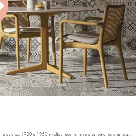
entre os anos 1920 e 1950 e voltou recentemente a se tornar uma estrela...