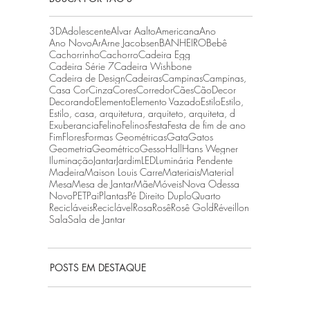
3D
Adolescente
Alvar Aalto
Americana
Ano
Ano Novo
Ar
Arne Jacobsen
BANHEIRO
Bebê
Cachorrinho
Cachorro
Cadeira Egg
Cadeira Série 7
Cadeira Wishbone
Cadeira de Design
Cadeiras
Campinas
Campinas,
Casa Cor
Cinza
Cores
Corredor
Cães
Cão
Decor
Decorando
Elemento
Elemento Vazado
Estilo
Estilo,
Estilo, casa, arquitetura, arquiteto, arquiteta, d
Exuberancia
Felino
Felinos
Festa
Festa de fim de ano
Fim
Flores
Formas Geométricas
Gata
Gatos
Geometria
Geométrico
Gesso
Hall
Hans Wegner
Iluminação
Jantar
Jardim
LED
Luminária Pendente
Madeira
Maison Louis Carre
Materiais
Material
Mesa
Mesa de Jantar
Mãe
Móveis
Nova Odessa
Novo
PET
Pai
Plantas
Pé Direito Duplo
Quarto
Recicláveis
Reciclável
Rosa
Rosê
Rosê Gold
Réveillon
Sala
Sala de Jantar
POSTS EM DESTAQUE