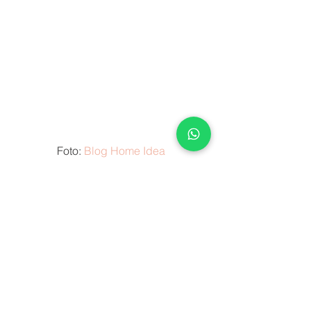
 Foto: 
Blog Home Idea 
E claro, podemos transformar a sua 
sacada em um barzinho, com design 
arrojado trabalhando bem o preto com 
vidros para deixar o ambiente 
sofisticado.