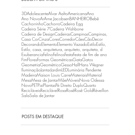
3D
Adolescente
Alvar Aalto
Americana
Ano
Ano Novo
Ar
Arne Jacobsen
BANHEIRO
Bebê
Cachorrinho
Cachorro
Cadeira Egg
Cadeira Série 7
Cadeira Wishbone
Cadeira de Design
Cadeiras
Campinas
Campinas,
Casa Cor
Cinza
Cores
Corredor
Cães
Cão
Decor
Decorando
Elemento
Elemento Vazado
Estilo
Estilo,
Estilo, casa, arquitetura, arquiteto, arquiteta, d
Exuberancia
Felino
Felinos
Festa
Festa de fim de ano
Fim
Flores
Formas Geométricas
Gata
Gatos
Geometria
Geométrico
Gesso
Hall
Hans Wegner
Iluminação
Jantar
Jardim
LED
Luminária Pendente
Madeira
Maison Louis Carre
Materiais
Material
Mesa
Mesa de Jantar
Mãe
Móveis
Nova Odessa
Novo
PET
Pai
Plantas
Pé Direito Duplo
Quarto
Recicláveis
Reciclável
Rosa
Rosê
Rosê Gold
Réveillon
Sala
Sala de Jantar
POSTS EM DESTAQUE