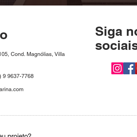
Siga n
co
sociai
05, Cond. Magnólias, Villa
9) 9 9637-7768
arina.com
eu projeto?