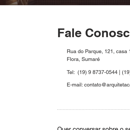
Fale Conos
Rua do Parque, 121, casa 1
Flora, Sumaré
Tel: (19) 9 8737-0544 | (1
​E-mail:
contato@arquitetac
Quer conversar sobre o s