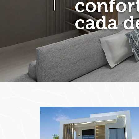
confor
cada d