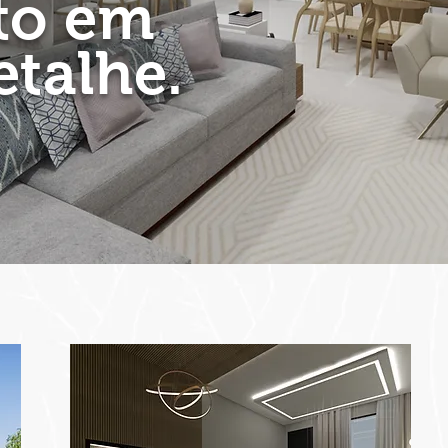
to em
etalhe.